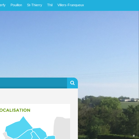
erfy
Pouillon
St-Thierry
Thil
Villers-Franqueux
Formulaire de
Rechercher
recherche