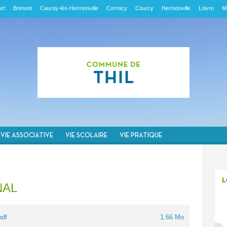
rt
Brimont
Cauroy-lès-Hermonville
Cormicy
Courcy
Hermonville
Loivre
M
VIE ASSOCIATIVE
VIE SCOLAIRE
VIE PRATIQUE
NAL
pdf
1.66 Mo