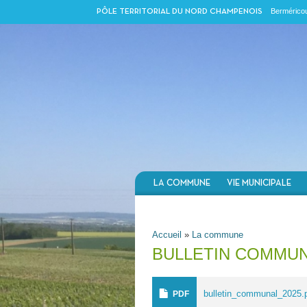
Berméricou
PÔLE TERRITORIAL DU NORD CHAMPENOIS
LA COMMUNE
VIE MUNICIPALE
VOUS ÊTES ICI
Accueil
»
La commune
BULLETIN COMMU
bulletin_communal_2025.
PDF