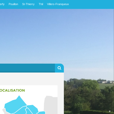
erfy
Pouillon
St-Thierry
Thil
Villers-Franqueux
Formulaire de
Rechercher
recherche