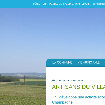
Berméricou
PÔLE TERRITORIAL DU NORD CHAMPENOIS
LA COMMUNE
VIE MUNICIPALE
VOUS ÊTES ICI
Accueil
»
La commune
ARTISANS DU VILL
Thil développe une activité éco
Champagne.