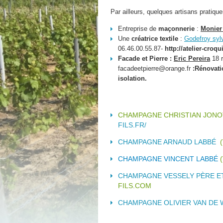
Par ailleurs, quelques artisans pratiquen
Entreprise de
maçonnerie
:
Monier
Une
créatrice textile
:
Godefroy syl
06.46.00.55.87-
http://atelier-croq
Facade et Pierre :
Eric Pereira
18 
facadeetpierre@orange.fr
:Rénovati
isolation.
CHAMPAGNE CHRISTIAN JONOT
FILS.FR/
CHAMPAGNE ARNAUD LABBÉ
(
CHAMPAGNE VINCENT LABBÉ
(
CHAMPAGNE VESSELY PÈRE ET
FILS.COM
CHAMPAGNE OLIVIER VAN DE