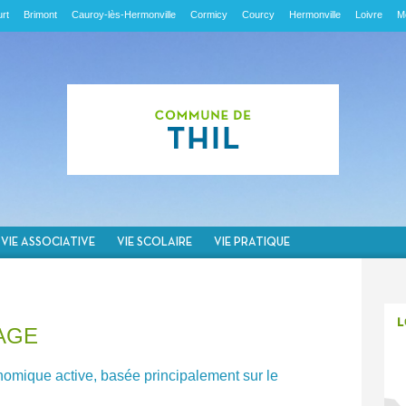
rt
Brimont
Cauroy-lès-Hermonville
Cormicy
Courcy
Hermonville
Loivre
M
VIE ASSOCIATIVE
VIE SCOLAIRE
VIE PRATIQUE
AGE
nomique active, basée principalement sur le