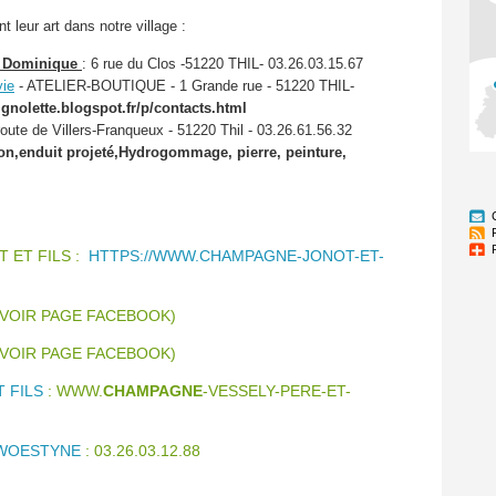
t leur art dans notre village :
 Dominique
: 6 rue du Clos -51220 THIL- 03.26.03.15.67
vie
- ATELIER-BOUTIQUE - 1 Grande rue - 51220 THIL-
uignolette.blogspot.fr/p/contacts.html
route de Villers-Franqueux - 51220 Thil - 03.26.61.56.32
on,enduit projeté,Hydrogommage, pierre, peinture,
 ET FILS :
HTTPS://WWW.CHAMPAGNE-JONOT-ET-
VOIR PAGE FACEBOOK)
VOIR PAGE FACEBOOK)
 FILS
: WWW.
CHAMPAGNE
-VESSELY-PERE-ET-
 WOESTYNE
: 03.26.03.12.88