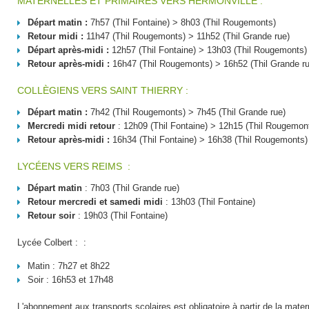
MATERNELLES ET PRIMAIRES VERS HERMONVILLE :
Départ matin :
7h57 (Thil Fontaine) > 8h03 (Thil Rougemonts)
Retour midi :
11h47 (Thil Rougemonts) > 11h52 (Thil Grande rue)
Départ après-midi :
12h57 (Thil Fontaine) > 13h03 (Thil Rougemonts)
Retour après-midi :
16h47 (Thil Rougemonts) > 16h52 (Thil Grande ru
COLLÈGIENS VERS SAINT THIERRY :
Départ matin :
7h42 (Thil Rougemonts) > 7h45 (Thil Grande rue)
Mercredi midi retour
: 12h09 (Thil Fontaine) > 12h15 (Thil Rougemon
Retour après-midi :
16h34 (Thil Fontaine) > 16h38 (Thil Rougemonts
LYCÉENS VERS REIMS :
Départ matin
: 7h03 (Thil Grande rue)
Retour mercredi et samedi midi
: 13h03 (Thil Fontaine)
Retour soir
: 19h03 (Thil Fontaine)
Lycée Colbert : :
Matin : 7h27 et 8h22
Soir : 16h53 et 17h48
L'abonnement aux transports scolaires est obligatoire à partir de la mater