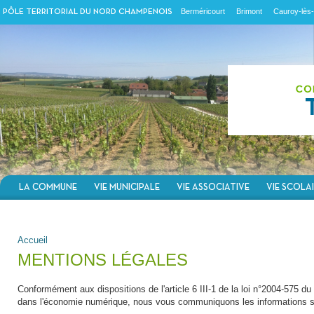
Berméricourt
Brimont
Cauroy-lès-
PÔLE TERRITORIAL DU NORD CHAMPENOIS
LA COMMUNE
VIE MUNICIPALE
VIE ASSOCIATIVE
VIE SCOLA
VOUS ÊTES ICI
Accueil
MENTIONS LÉGALES
Conformément aux dispositions de l'article 6 III-1 de la loi n°2004-575 du
dans l'économie numérique, nous vous communiquons les informations s