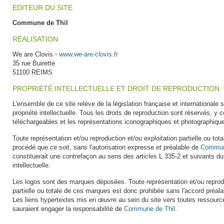
EDITEUR DU SITE
Commune de Thil
RÉALISATION
We are Clovis -
www.we-are-clovis.fr
35 rue Buirette
51100 REIMS
PROPRIÉTÉ INTELLECTUELLE ET DROIT DE REPRODUCTION
L'ensemble de ce site relève de la législation française et internationale su
propriété intellectuelle. Tous les droits de reproduction sont réservés, 
téléchargeables et les représentations iconographiques et photographiqu
Toute représentation et/ou reproduction et/ou exploitation partielle ou tot
procédé que ce soit, sans l'autorisation expresse et préalable de
Commun
constituerait une contrefaçon au sens des articles L 335-2 et suivants du
intellectuelle.
Les logos sont des marques déposées. Toute représentation et/ou reprodu
partielle ou totale de ces marques est donc prohibée sans l'accord préala
Les liens hypertextes mis en œuvre au sein du site vers toutes ressource
sauraient engager la responsabilité de
Commune de Thil
.