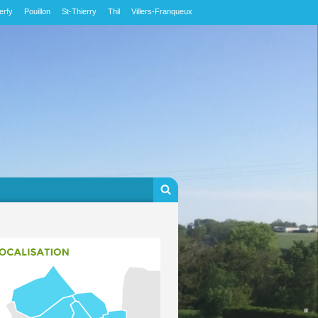
erfy
Pouillon
St-Thierry
Thil
Villers-Franqueux
Formulaire de
Rechercher
recherche