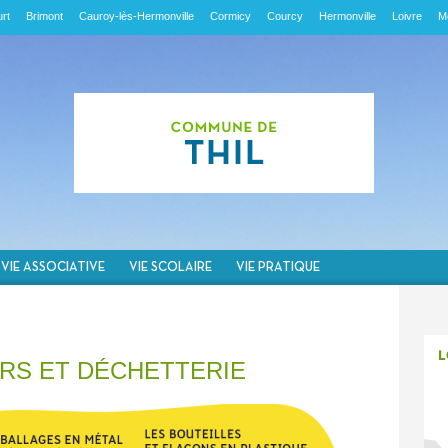
rt
Brimont
Cauroy-lès-Hermonville
Cormicy
Courcy
Hermonville
Loivre
M
VIE ASSOCIATIVE
VIE SCOLAIRE
VIE PRATIQUE
RS ET DÉCHETTERIE