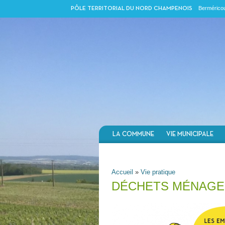
Berméricou
PÔLE TERRITORIAL DU NORD CHAMPENOIS
LA COMMUNE
VIE MUNICIPALE
VOUS ÊTES ICI
Accueil
»
Vie pratique
DÉCHETS MÉNAGE