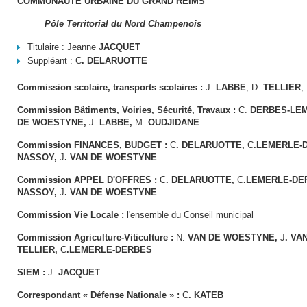
COMMUNAUTE URBAINE DU GRAND REIMS
Pôle Territorial du Nord Champenois
Titulaire : Jeanne
JACQUET
Suppléant : C
. DELARUOTTE
Commission scolaire, transports scolaires :
J.
LABBE
, D.
TELLIER
,
Commission Bâtiments, Voiries, Sécurité, Travaux :
C.
DERBES-LE
DE WOESTYNE,
J.
LABBE,
M.
OUDJIDANE
Commission FINANCES, BUDGET :
C
. DELARUOTTE,
C
.LEMERLE-
NASSOY,
J
. VAN DE WOESTYNE
Commission APPEL D'OFFRES :
C
. DELARUOTTE,
C
.LEMERLE-DE
NASSOY,
J
. VAN DE WOESTYNE
Commission Vie Locale :
l'ensemble du Conseil municipal
Commission Agriculture-Viticulture :
N.
VAN DE WOESTYNE,
J
. VA
TELLIER,
C
.LEMERLE-DERBES
SIEM :
J.
JACQUET
Correspondant « Défense Nationale » :
C
. KATEB