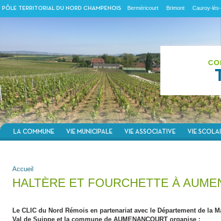
Berméricourt
Brimont
Cauroy-lès-
PÔLE TERRITORIAL DU NORD CHAMPENOIS
LA COMMUNE
VIE MUNICIPALE
VIE ASSOCIATIVE
VIE SCOLA
VOUS ÊTES ICI
Accueil
HALTÈRE ET FOURCHETTE À AUM
Le CLIC du Nord Rémois en partenariat avec le Département de la Ma
Val de Suippe et la commune de AUMENANCOURT organise :