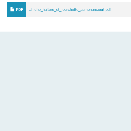
affiche_haltere_et_fourchette_aumenancourt.pdf
PDF