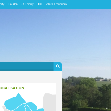
erfy
Pouillon
St-Thierry
Thil
Villers-Franqueux
Formulaire de
Rechercher
recherche