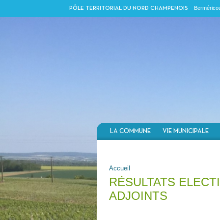
Berméricou
PÔLE TERRITORIAL DU NORD CHAMPENOIS
LA COMMUNE
VIE MUNICIPALE
VOUS ÊTES ICI
Accueil
RÉSULTATS ELECTI
ADJOINTS