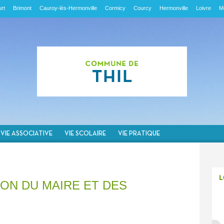
rt
Brimont
Cauroy-lès-Hermonville
Cormicy
Courcy
Hermonville
Loivre
M
VIE ASSOCIATIVE
VIE SCOLAIRE
VIE PRATIQUE
ON DU MAIRE ET DES