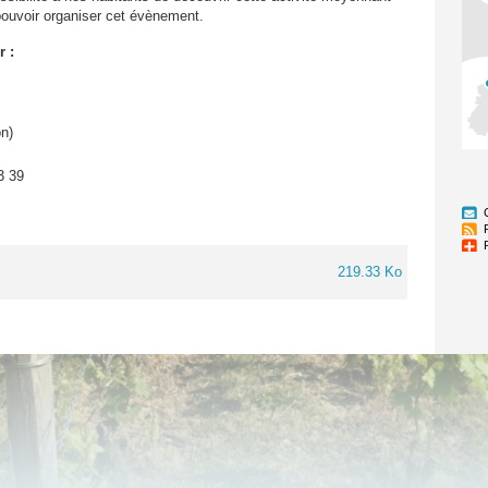
e pouvoir organiser cet évènement.
r :
on)
3 39
219.33 Ko