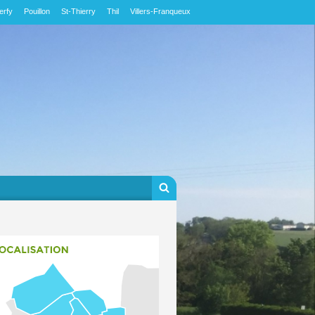
erfy
Pouillon
St-Thierry
Thil
Villers-Franqueux
Formulaire de
Rechercher
recherche