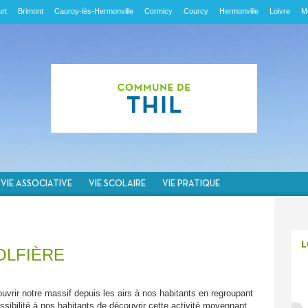
rt
Brimont
Cauroy-lès-Hermonville
Cormicy
Courcy
Hermonville
Loivre
M
VIE ASSOCIATIVE
VIE SCOLAIRE
VIE PRATIQUE
OLFIÈRE
uvrir notre massif depuis les airs à nos habitants en regroupant
possibilité à nos habitants de découvrir cette activité moyennant