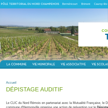
Berméricourt
Brimont
Cauroy-lès-
PÔLE TERRITORIAL DU NORD CHAMPENOIS
LA COMMUNE
VIE MUNICIPALE
VIE ASSOCIATIVE
VIE SCOLA
VOUS ÊTES ICI
Accueil
DÉPISTAGE AUDITIF
Le CLIC du Nord Rémois en partenariat avec la Mutualité Française, le D
commune d'Hermonville organise une action de prévention sur le
Dépista