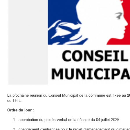
La prochaine réunion du Conseil Municipal de la commune est fixée au
2
de THIL.
Ordre du jour
:
1. approbation du procès-verbal de la séance du 04 juillet 2025
2. changement d'entreprise pour le projet d'aménagement du cimetiè