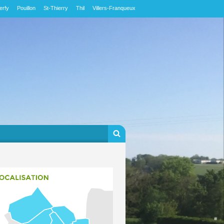
erfy
Pouillon
St-Thierry
Thil
Villers-Franqueux
Formulaire de
Rechercher
recherche