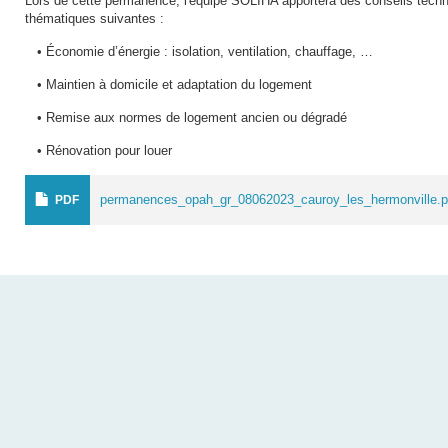
Lors de cette permanence, l'équipe SOLIHA apportera des conseils techni
thématiques suivantes :
• Économie d’énergie : isolation, ventilation, chauffage, …
• Maintien à domicile et adaptation du logement
• Remise aux normes de logement ancien ou dégradé
• Rénovation pour louer
permanences_opah_gr_08062023_cauroy_les_hermonville.p
PDF