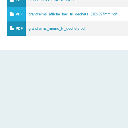
grandreims_affiche_bac_tri_dechets_210x297mm.pdf
PDF
grandreims_memo_tri_dechets.pdf
PDF